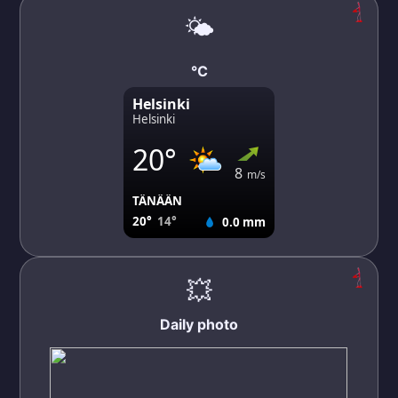
🌤️
℃
💥
Daily photo