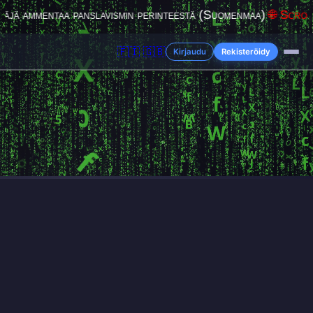
🇫🇮
🇬🇧
Kirjaudu
Rekisteröidy