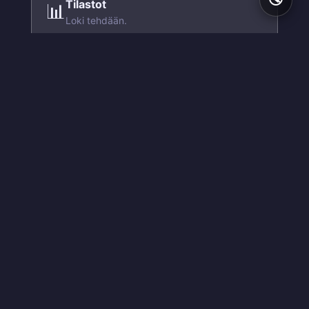
Tilastot
📊
Loki tehdään.
Kaksikielinen
🌍
Suomi ja englanti jokaiselle käyttäjälle
erikseen.
🔮
iOS 26 lasi
Frosted glass -efekti säädettävillä
asetuksilla.
⚙
Hallintapaneeli
Kaikki asetukset graafisesti — ei koodausta.
📅
Integraatiot
Yhteinen rekisteri kalenterin kanssa.