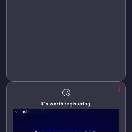
🥴
It´s worth registering.