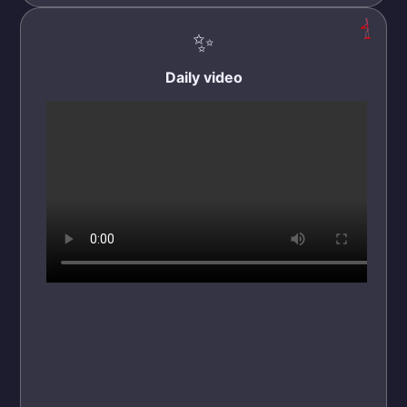
✨
Daily video