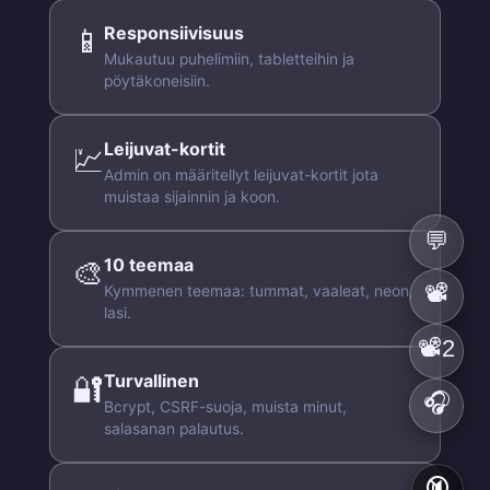
📱
Responsiivisuus
Mukautuu puhelimiin, tabletteihin ja
pöytäkoneisiin.
Leijuvat-kortit
💹
Admin on määritellyt leijuvat-kortit jota
muistaa sijainnin ja koon.
💬
🎨
10 teemaa
📽️
Kymmenen teemaa: tummat, vaaleat, neon,
lasi.
📽️2
🔐
Turvallinen
🎧
Bcrypt, CSRF-suoja, muista minut,
salasanan palautus.
🔇