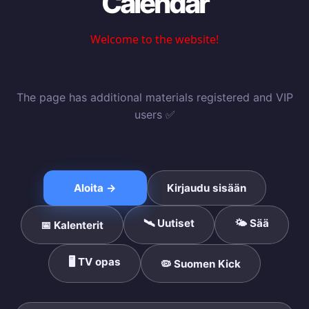
Calendar
The page has additional materials registered and VIP
users ✅
Aloita →
Kirjaudu sisään
🛰️ Uutiset
🌤️ Sää
📅 Kalenterit
🖥️ TV opas
🦠 Suomen Kick